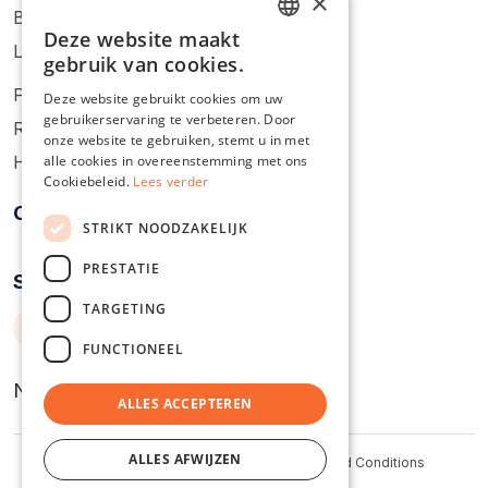
×
Blog
Deze website maakt
ENGLISH
Login
gebruik van cookies.
DUTCH
Prijzen
Deze website gebruikt cookies om uw
gebruikerservaring te verbeteren. Door
DANISH
Registreren
onze website te gebruiken, stemt u in met
FRENCH
alle cookies in overeenstemming met ons
Help Center
Cookiebeleid.
Lees verder
GERMAN
Oplossingen
STRIKT NOODZAKELIJK
ITALIAN
PRESTATIE
POLISH
Socials
PORTUGUESE
TARGETING
SPANISH
FUNCTIONEEL
SWEDISH
Nederlands
ALLES ACCEPTEREN
ALLES AFWIJZEN
Status
Cookie Policy
Privacy Policy
Terms and Conditions